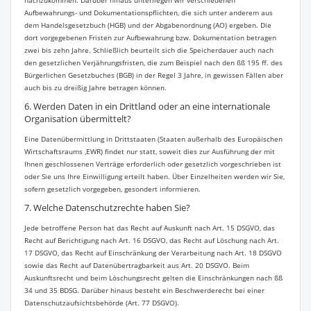
nachzukommen. Darüber hinaus unterliegen wir verschiedenen
Aufbewahrungs- und Dokumentationspflichten, die sich unter anderem aus
dem Handelsgesetzbuch (HGB) und der Abgabenordnung (AO) ergeben. Die
dort vorgegebenen Fristen zur Aufbewahrung bzw. Dokumentation betragen
zwei bis zehn Jahre. Schließlich beurteilt sich die Speicherdauer auch nach
den gesetzlichen Verjährungsfristen, die zum Beispiel nach den ßß 195 ff. des
Bürgerlichen Gesetzbuches (BGB) in der Regel 3 Jahre, in gewissen Fällen aber
auch bis zu dreißig Jahre betragen können.
6. Werden Daten in ein Drittland oder an eine internationale
Organisation übermittelt?
Eine Datenübermittlung in Drittstaaten (Staaten außerhalb des Europäischen
Wirtschaftsraums ,EWR) findet nur statt, soweit dies zur Ausführung der mit
Ihnen geschlossenen Verträge erforderlich oder gesetzlich vorgeschrieben ist
oder Sie uns Ihre Einwilligung erteilt haben. Über Einzelheiten werden wir Sie,
sofern gesetzlich vorgegeben, gesondert informieren.
7. Welche Datenschutzrechte haben Sie?
Jede betroffene Person hat das Recht auf Auskunft nach Art. 15 DSGVO, das
Recht auf Berichtigung nach Art. 16 DSGVO, das Recht auf Löschung nach Art.
17 DSGVO, das Recht auf Einschränkung der Verarbeitung nach Art. 18 DSGVO
sowie das Recht auf Datenübertragbarkeit aus Art. 20 DSGVO. Beim
Auskunftsrecht und beim Löschungsrecht gelten die Einschränkungen nach ßß
34 und 35 BDSG. Darüber hinaus besteht ein Beschwerderecht bei einer
Datenschutzaufsichtsbehörde (Art. 77 DSGVO).