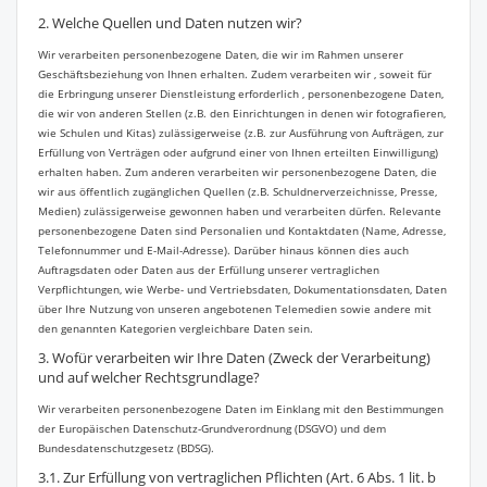
2. Welche Quellen und Daten nutzen wir?
Wir verarbeiten personenbezogene Daten, die wir im Rahmen unserer
Geschäftsbeziehung von Ihnen erhalten. Zudem verarbeiten wir , soweit für
die Erbringung unserer Dienstleistung erforderlich , personenbezogene Daten,
die wir von anderen Stellen (z.B. den Einrichtungen in denen wir fotografieren,
wie Schulen und Kitas) zulässigerweise (z.B. zur Ausführung von Aufträgen, zur
Erfüllung von Verträgen oder aufgrund einer von Ihnen erteilten Einwilligung)
erhalten haben. Zum anderen verarbeiten wir personenbezogene Daten, die
wir aus öffentlich zugänglichen Quellen (z.B. Schuldnerverzeichnisse, Presse,
Medien) zulässigerweise gewonnen haben und verarbeiten dürfen. Relevante
personenbezogene Daten sind Personalien und Kontaktdaten (Name, Adresse,
Telefonnummer und E-Mail-Adresse). Darüber hinaus können dies auch
Auftragsdaten oder Daten aus der Erfüllung unserer vertraglichen
Verpflichtungen, wie Werbe- und Vertriebsdaten, Dokumentationsdaten, Daten
über Ihre Nutzung von unseren angebotenen Telemedien sowie andere mit
den genannten Kategorien vergleichbare Daten sein.
3. Wofür verarbeiten wir Ihre Daten (Zweck der Verarbeitung)
und auf welcher Rechtsgrundlage?
Wir verarbeiten personenbezogene Daten im Einklang mit den Bestimmungen
der Europäischen Datenschutz-Grundverordnung (DSGVO) und dem
Bundesdatenschutzgesetz (BDSG).
3.1. Zur Erfüllung von vertraglichen Pflichten (Art. 6 Abs. 1 lit. b