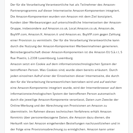
Der für die Verarbeitung Verantwortliche hat als Teilnehmer des Amazon-
Partnerprogramms auf dieser Internetseite Amazon-Komponenten integriert.
Die Amazon-Komponenten wurden von Amazon mit dem Ziel konzipiert,
Kunden über Werbeanzeigen auf unterschiedliche Internetseiten der Amazon-
Gruppe, insbesondere auf Amazon.co.uk, Local.Amazon.co.uk, Amazon.de,
BuyVIP.com, Amazon.fr, Amazon.it und Amazon.es. BuyVIP.com gegen Zahlung
einer Provision zu vermitteln. Der für die Verarbeitung Verantwortliche kann
durch die Nutzung der Amazon-Komponenten Werbeeinnahmen generieren.
Betreibergesellschaft dieser Amazon-Komponenten ist die Amazon EU S.à.r.l, 5
Rue Plaetis, L-2338 Luxembourg, Luxemburg.
Amazon setzt ein Cookie auf dem informationstechnologischen System der
betroffenen Person. Was Cookies sind, wurde oben bereits erläutert. Durch
jeden einzelnen Aufruf einer der Einzelseiten dieser Internetseite, die durch
den für die Verarbeitung Verantwortlichen betrieben wird und auf welcher
eine Amazon-Komponente integriert wurde, wird der Internetbrowser auf dem
informationstechnologischen System der betroffenen Person automatisch
durch die jeweilige Amazon-Komponente veranlasst, Daten zum Zwecke der
Online-Werbung und der Abrechnung von Provisionen an Amazon zu
übermitteln. Im Rahmen dieses technischen Verfahrens erhält Amazon
Kenntnis über personenbezogene Daten, die Amazon dazu dienen, die
Herkunft von bei Amazon eingehenden Bestellungen nachzuvollziehen und in
der Folge eine Provisionsabrechnung zu ermöglichen. Amazon kann unter