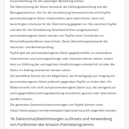
Zusammenhang mit der jeweiligen Bestellung stehen.
Die Übermittlung der Daten bezweckt die Zahlungsabwicklung und die
Betrugsprävention. Der für die Verarbeitung Verantwortliche wird PayPal
personenbezogene Daten insbesondere dann übermitteln, wenn ein
berechtigtes Interesse für die Übermittlung gegeben ist. Die zwischen PayPal
und dem für die Verarbeitung Verantwortlichen ausgetauschten
personenbezogenen Daten werden von PayPal unter Umständen an
Wirtschaftsauskunfteien übermittelt. Diese Übermittlung bezweckt die
Identitäts- und Bonitätsprüfung.
PayPal gibt die personenbezogenen Daten gegebenenfalls an verbundene
Unternehmen und Leistungserbringer oder Subunternehmer weiter, soweit
dies zur Erfüllung der vertraglichen Verpflichtungen erforderlich ist oder die
Daten im Auftrag verarbeitet werden sollen.
Die betroffene Person hat die Möglichkeit, die Einwilligung zum Umgang mit
personenbezogenen Daten jederzeit gegenüber PayPal zu widerrufen. Ein
Widerruf wirkt sich nicht auf personenbezogene Daten aus, die zwingend zur
(vertragsgemäßen) Zahlungsabwicklung verarbeitet, genutzt oder übermittelt
werden müssen.
Die geltenden Datenschutzbestimmungen von PayPal können unter
https://www.paypal.com/de/webapps/mpp/ua/privacy-full abgerufen werden.
18. Datenschutzbestimmungen zu Einsatz und Verwendung
von Funktionen des Amazon-Partnerprogramms