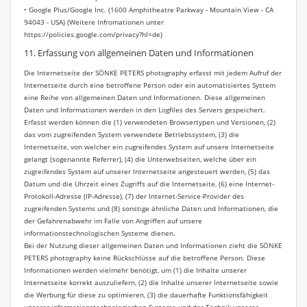
• Google Plus/Google Inc. (1600 Amphitheatre Parkway - Mountain View - CA
94043 - USA) (Weitere Infromationen unter
https://policies.google.com/privacy?hl=de)
1
1. Erfassung von allgemeinen Daten und Informationen
Die Internetseite der SÖNKE PETERS photography erfasst mit jedem Aufruf der
Internetseite durch eine betroffene Person oder ein automatisiertes System
eine Reihe von allgemeinen Daten und Informationen. Diese allgemeinen
Daten und Informationen werden in den Logfiles des Servers gespeichert.
Erfasst werden können die (1) verwendeten Browsertypen und Versionen, (2)
das vom zugreifenden System verwendete Betriebssystem, (3) die
Internetseite, von welcher ein zugreifendes System auf unsere Internetseite
gelangt (sogenannte Referrer), (4) die Unterwebseiten, welche über ein
zugreifendes System auf unserer Internetseite angesteuert werden, (5) das
Datum und die Uhrzeit eines Zugriffs auf die Internetseite, (6) eine Internet-
Protokoll-Adresse (IP-Adresse), (7) der Internet-Service-Provider des
zugreifenden Systems und (8) sonstige ähnliche Daten und Informationen, die
der Gefahrenabwehr im Falle von Angriffen auf unsere
informationstechnologischen Systeme dienen.
Bei der Nutzung dieser allgemeinen Daten und Informationen zieht die SÖNKE
PETERS photography keine Rückschlüsse auf die betroffene Person. Diese
Informationen werden vielmehr benötigt, um (1) die Inhalte unserer
Internetseite korrekt auszuliefern, (2) die Inhalte unserer Internetseite sowie
die Werbung für diese zu optimieren, (3) die dauerhafte Funktionsfähigkeit