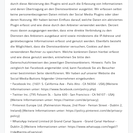
durch diese Aktivierung des Plugins wird auch die Erfassung von Informationen
und deren Übertragung an den Diensteanbieter ausgelöst. Wir erfassen selbst
keine personenbezogenen Daten mittels der Social Media Plugins oder über
deren Nutzung. Wir haben keinen Einfluss darauf, welche Daten ein aktiviertes
Plugin erfasst und wie diese durch den Anbieter verwendet werden. Derzeit
muss davon ausgegangen werden, dass eine direkte Verbindung zu den
Diensten des Anbieters ausgebaut wird sowie mindestens die IP-Adresse und
gerätebezogene Informationen erfasst und genutzt werden. Ebenfalls besteht
die Möglichkeit, dass die Diensteanbieter versuchen, Cookies auf dem
verwendeten Rechner zu speichern. Welche konkreten Daten hierbei erfasst
und wie diese genutzt werden, entnehmen Sie bitte den
Datenschutzhinweisen des jeweiligen Diensteanbieters. Hinweis: Falls Sie
zeitgleich bei Facebook angemeldet sind, kann Facebook Sie als Besucher
einer bestimmten Seite identifizieren. Wir haben auf unserer Website die
Social-Media-Buttons folgender Unternehmen eingebunden:
• Facebook Inc. (1601 S. California Ave - Palo Alto - CA 94304 - USA) (Weitere
Informationen unter: https://www.facebook.com/policy.php)
• Twitter Inc. (795 Folsom St. - Suite 600 - San Francisco - CA 94107 - USA)
(Weitere Informationen unter: https://twitter.com/de/privacy)
• Pinterest Europe Ltd. (Palmerston House, 2nd Floor - Fenian Street - Dublin 2,
Ireland) (Weitere Informationen unter: https://policy.pinterest.com/de/privacy-
policy)
• WhatsApp Ireland Limited (4 Grand Canal Square - Grand Canal Harbour -
Dublin 2) (Weitere Informationen unter: https://www.whatsapp.com/legal/?
l=de#terms-of-service)