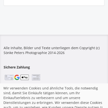
Alle Inhalte, Bilder und Texte unterliegen dem Copyright (c)
Sönke Peters Photographie 2014-2026
Sichere Zahlung
Wir verwenden Cookies und ähnliche Tools, die notwendig
Startseite
|
Impressum
|
Allgemeine Geschäftsbedingungen
sind, damit Sie Einkäufe tätigen können, um Ihr
|
Datenschutzerklärung
|
Shopsystem von fotograf.de
Einkaufserlebnis zu verbessern und um unsere
Dienstleistungen zu erbringen. Wir verwenden diese Cookies
auch, um zu verstehen, wie Kunden unsere Dienste nutzen (z.