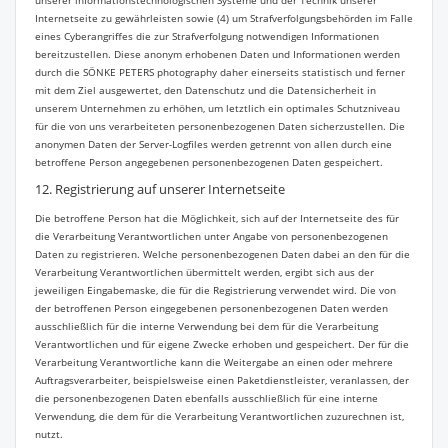
unserer informationstechnologischen Systeme und der Technik unserer
Internetseite zu gewährleisten sowie (4) um Strafverfolgungsbehörden im Falle
eines Cyberangriffes die zur Strafverfolgung notwendigen Informationen
bereitzustellen. Diese anonym erhobenen Daten und Informationen werden
durch die SÖNKE PETERS photography daher einerseits statistisch und ferner
mit dem Ziel ausgewertet, den Datenschutz und die Datensicherheit in
unserem Unternehmen zu erhöhen, um letztlich ein optimales Schutzniveau
für die von uns verarbeiteten personenbezogenen Daten sicherzustellen. Die
anonymen Daten der Server-Logfiles werden getrennt von allen durch eine
betroffene Person angegebenen personenbezogenen Daten gespeichert.
12. Registrierung auf unserer Internetseite
Die betroffene Person hat die Möglichkeit, sich auf der Internetseite des für
die Verarbeitung Verantwortlichen unter Angabe von personenbezogenen
Daten zu registrieren. Welche personenbezogenen Daten dabei an den für die
Verarbeitung Verantwortlichen übermittelt werden, ergibt sich aus der
jeweiligen Eingabemaske, die für die Registrierung verwendet wird. Die von
der betroffenen Person eingegebenen personenbezogenen Daten werden
ausschließlich für die interne Verwendung bei dem für die Verarbeitung
Verantwortlichen und für eigene Zwecke erhoben und gespeichert. Der für die
Verarbeitung Verantwortliche kann die Weitergabe an einen oder mehrere
Auftragsverarbeiter, beispielsweise einen Paketdienstleister, veranlassen, der
die personenbezogenen Daten ebenfalls ausschließlich für eine interne
Verwendung, die dem für die Verarbeitung Verantwortlichen zuzurechnen ist,
nutzt.