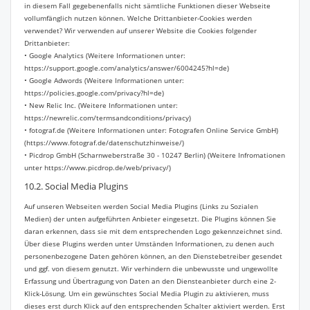
in diesem Fall gegebenenfalls nicht sämtliche Funktionen dieser Webseite
vollumfänglich nutzen können. Welche Drittanbieter-Cookies werden
verwendet? Wir verwenden auf unserer Website die Cookies folgender
Drittanbieter:
• Google Analytics (Weitere Informationen unter:
https://support.google.com/analytics/answer/6004245?hl=de)
• Google Adwords (Weitere Informationen unter:
https://policies.google.com/privacy?hl=de)
• New Relic Inc. (Weitere Informationen unter:
https://newrelic.com/termsandconditions/privacy)
• fotograf.de (Weitere Informationen unter: Fotografen Online Service GmbH)
(https://www.fotograf.de/datenschutzhinweise/)
• Picdrop GmbH (Scharnweberstraße 30 - 10247 Berlin) (Weitere Infromationen
unter https://www.picdrop.de/web/privacy/)
10.2. Social Media Plugins
Auf unseren Webseiten werden Social Media Plugins (Links zu Sozialen
Medien) der unten aufgeführten Anbieter eingesetzt. Die Plugins können Sie
daran erkennen, dass sie mit dem entsprechenden Logo gekennzeichnet sind.
Über diese Plugins werden unter Umständen Informationen, zu denen auch
personenbezogene Daten gehören können, an den Dienstebetreiber gesendet
und ggf. von diesem genutzt. Wir verhindern die unbewusste und ungewollte
Erfassung und Übertragung von Daten an den Diensteanbieter durch eine 2-
Klick-Lösung. Um ein gewünschtes Social Media Plugin zu aktivieren, muss
dieses erst durch Klick auf den entsprechenden Schalter aktiviert werden. Erst