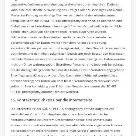
Logdatei-Aufzeichnung und eine Logdatei-Analyse zu ermöglichen. Dadurch
kann eine statistische Auswertung des Erfolges oder Misserfolges von Online-
Marketing-Kampagnen durchgeführt werden. Anhand des eingebetteten
Zählpixels kann die SÖNKE PETERS photography erkennen, ob und wann eine
E-Mail von einer betroffenen Person geöffnet wurde und welche in der E-Mail
befindlichen Links von der betroffenen Person aufgerufen wurden.
Solche über die in den Newslettern enthaltenen Zählpixel erhobenen
personenbezogenen Daten, werden von dem für die Verarbeitung
Verantwortlichen gespeichert und ausgewertet, um den Newsletterversand zu
optimieren und den Inhalt zukünftiger Newsletter noch besser den Interessen
der betroffenen Person anzupassen. Diese personenbezogenen Daten werden
nicht an Dritte weitergegeben. Betroffene Personen sind jederzeit berechtigt,
die diesbezügliche gesonderte, über das Double-Opt-In-Verfahren abgegebene
Einwilligungserklärung zu widerrufen. Nach einem Widerruf werden diese
personenbezogenen Daten von dem für die Verarbeitung Verantwortlichen
gelöscht. Eine Abmeldung vom Erhalt des Newsletters deutet die SÖNKE
PETERS photography automatisch als Widerruf.
15. Kontaktmöglichkeit über die Internetseite
Die Internetseite der SÖNKE PETERS photography enthält aufgrund von
gesetzlichen Vorschriften Angaben, die eine schnelle elektronische
Kontaktaufnahme zu unserem Unternehmen sowie eine unmittelbare
Kommunikation mit uns ermöglichen, was ebenfalls eine allgemeine Adresse
der sogenannten elektronischen Post (E-Mail-Adresse) umfasst. Sofern eine