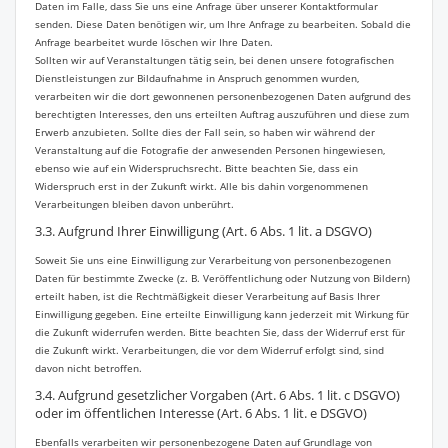
Daten im Falle, dass Sie uns eine Anfrage über unserer Kontaktformular
senden. Diese Daten benötigen wir, um Ihre Anfrage zu bearbeiten. Sobald die
Anfrage bearbeitet wurde löschen wir Ihre Daten.
Sollten wir auf Veranstaltungen tätig sein, bei denen unsere fotografischen
Dienstleistungen zur Bildaufnahme in Anspruch genommen wurden,
verarbeiten wir die dort gewonnenen personenbezogenen Daten aufgrund des
berechtigten Interesses, den uns erteilten Auftrag auszuführen und diese zum
Erwerb anzubieten. Sollte dies der Fall sein, so haben wir während der
Veranstaltung auf die Fotografie der anwesenden Personen hingewiesen,
ebenso wie auf ein Widerspruchsrecht. Bitte beachten Sie, dass ein
Widerspruch erst in der Zukunft wirkt. Alle bis dahin vorgenommenen
Verarbeitungen bleiben davon unberührt.
3.3. Aufgrund Ihrer Einwilligung (Art. 6 Abs. 1 lit. a DSGVO)
Soweit Sie uns eine Einwilligung zur Verarbeitung von personenbezogenen
Daten für bestimmte Zwecke (z. B. Veröffentlichung oder Nutzung von Bildern)
erteilt haben, ist die Rechtmäßigkeit dieser Verarbeitung auf Basis Ihrer
Einwilligung gegeben. Eine erteilte Einwilligung kann jederzeit mit Wirkung für
die Zukunft widerrufen werden. Bitte beachten Sie, dass der Widerruf erst für
die Zukunft wirkt. Verarbeitungen, die vor dem Widerruf erfolgt sind, sind
davon nicht betroffen.
3.4. Aufgrund gesetzlicher Vorgaben (Art. 6 Abs. 1 lit. c DSGVO)
oder im öffentlichen Interesse (Art. 6 Abs. 1 lit. e DSGVO)
Ebenfalls verarbeiten wir personenbezogene Daten auf Grundlage von