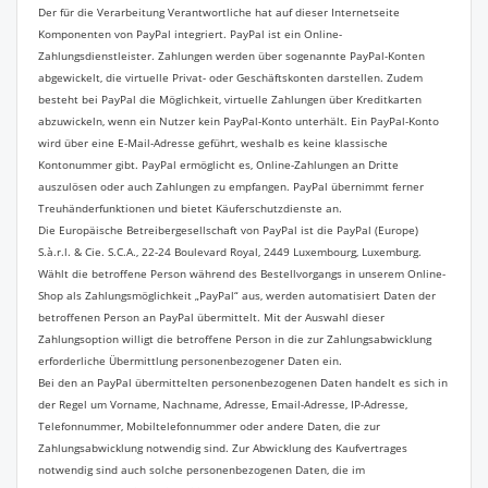
Der für die Verarbeitung Verantwortliche hat auf dieser Internetseite
Komponenten von PayPal integriert. PayPal ist ein Online-
Zahlungsdienstleister. Zahlungen werden über sogenannte PayPal-Konten
abgewickelt, die virtuelle Privat- oder Geschäftskonten darstellen. Zudem
besteht bei PayPal die Möglichkeit, virtuelle Zahlungen über Kreditkarten
abzuwickeln, wenn ein Nutzer kein PayPal-Konto unterhält. Ein PayPal-Konto
wird über eine E-Mail-Adresse geführt, weshalb es keine klassische
Kontonummer gibt. PayPal ermöglicht es, Online-Zahlungen an Dritte
auszulösen oder auch Zahlungen zu empfangen. PayPal übernimmt ferner
Treuhänderfunktionen und bietet Käuferschutzdienste an.
Die Europäische Betreibergesellschaft von PayPal ist die PayPal (Europe)
S.à.r.l. & Cie. S.C.A., 22-24 Boulevard Royal, 2449 Luxembourg, Luxemburg.
Wählt die betroffene Person während des Bestellvorgangs in unserem Online-
Shop als Zahlungsmöglichkeit „PayPal“ aus, werden automatisiert Daten der
betroffenen Person an PayPal übermittelt. Mit der Auswahl dieser
Zahlungsoption willigt die betroffene Person in die zur Zahlungsabwicklung
erforderliche Übermittlung personenbezogener Daten ein.
Bei den an PayPal übermittelten personenbezogenen Daten handelt es sich in
der Regel um Vorname, Nachname, Adresse, Email-Adresse, IP-Adresse,
Telefonnummer, Mobiltelefonnummer oder andere Daten, die zur
Zahlungsabwicklung notwendig sind. Zur Abwicklung des Kaufvertrages
notwendig sind auch solche personenbezogenen Daten, die im