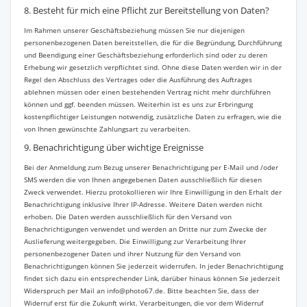
8. Besteht für mich eine Pflicht zur Bereitstellung von Daten?
Im Rahmen unserer Geschäftsbeziehung müssen Sie nur diejenigen
personenbezogenen Daten bereitstellen, die für die Begründung, Durchführung
und Beendigung einer Geschäftsbeziehung erforderlich sind oder zu deren
Erhebung wir gesetzlich verpflichtet sind. Ohne diese Daten werden wir in der
Regel den Abschluss des Vertrages oder die Ausführung des Auftrages
ablehnen müssen oder einen bestehenden Vertrag nicht mehr durchführen
können und ggf. beenden müssen. Weiterhin ist es uns zur Erbringung
kostenpflichtiger Leistungen notwendig, zusätzliche Daten zu erfragen, wie die
von Ihnen gewünschte Zahlungsart zu verarbeiten.
9. Benachrichtigung über wichtige Ereignisse
Bei der Anmeldung zum Bezug unserer Benachrichtigung per E-Mail und /oder
SMS werden die von Ihnen angegebenen Daten ausschließlich für diesen
Zweck verwendet. Hierzu protokollieren wir Ihre Einwilligung in den Erhalt der
Benachrichtigung inklusive Ihrer IP-Adresse. Weitere Daten werden nicht
erhoben. Die Daten werden ausschließlich für den Versand von
Benachrichtigungen verwendet und werden an Dritte nur zum Zwecke der
Auslieferung weitergegeben. Die Einwilligung zur Verarbeitung Ihrer
personenbezogener Daten und ihrer Nutzung für den Versand von
Benachrichtigungen können Sie jederzeit widerrufen. In jeder Benachrichtigung
findet sich dazu ein entsprechender Link, darüber hinaus können Sie jederzeit
Widerspruch per Mail an info@photo67.de. Bitte beachten Sie, dass der
Widerruf erst für die Zukunft wirkt. Verarbeitungen, die vor dem Widerruf